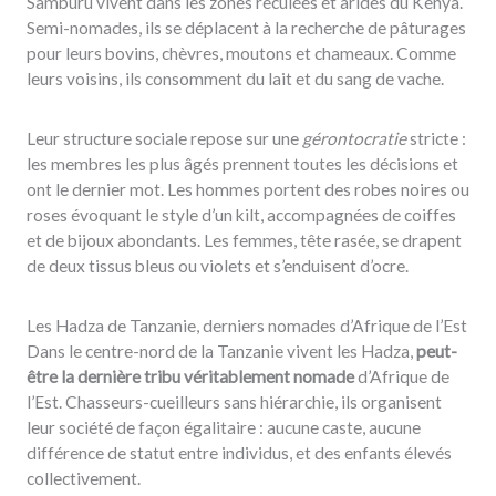
Samburu vivent dans les zones reculées et arides du Kenya.
Semi-nomades, ils se déplacent à la recherche de pâturages
pour leurs bovins, chèvres, moutons et chameaux. Comme
leurs voisins, ils consomment du lait et du sang de vache.
Leur structure sociale repose sur une
gérontocratie
stricte :
les membres les plus âgés prennent toutes les décisions et
ont le dernier mot. Les hommes portent des robes noires ou
roses évoquant le style d’un kilt, accompagnées de coiffes
et de bijoux abondants. Les femmes, tête rasée, se drapent
de deux tissus bleus ou violets et s’enduisent d’ocre.
Les Hadza de Tanzanie, derniers nomades d’Afrique de l’Est
Dans le centre-nord de la Tanzanie vivent les Hadza,
peut-
être la dernière tribu véritablement nomade
d’Afrique de
l’Est. Chasseurs-cueilleurs sans hiérarchie, ils organisent
leur société de façon égalitaire : aucune caste, aucune
différence de statut entre individus, et des enfants élevés
collectivement.