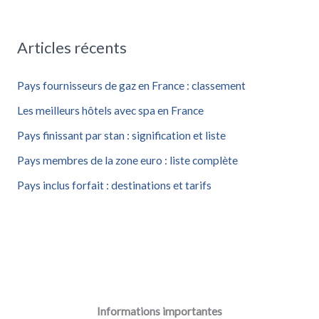
c
h
Articles récents
e
r
Pays fournisseurs de gaz en France : classement
c
Les meilleurs hôtels avec spa en France
h
Pays finissant par stan : signification et liste
e
Pays membres de la zone euro : liste complète
r
Pays inclus forfait : destinations et tarifs
:
Informations importantes