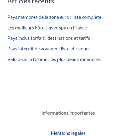
Articles récents
e
r
Pays membres de la zone euro : liste complète
c
Les meilleurs hôtels avec spa en France
h
Pays inclus forfait : destinations et tarifs
e
Pays interdit de voyager : liste et risques
r
Vélo dans la Drôme : les plus beaux itinéraires
:
Informations importantes
Mentions légales