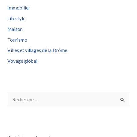
Immobilier
Lifestyle
Maison
Tourisme
Villes et villages de la Drôme
Voyage global
R
e
c
h