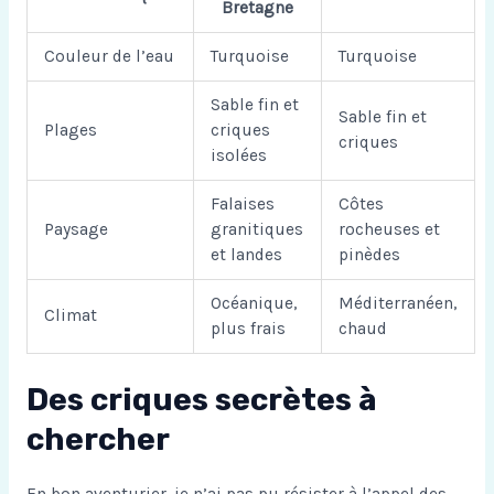
Bretagne
Couleur de l’eau
Turquoise
Turquoise
Sable fin et
Sable fin et
Plages
criques
criques
isolées
Falaises
Côtes
Paysage
granitiques
rocheuses et
et landes
pinèdes
Océanique,
Méditerranéen,
Climat
plus frais
chaud
Des criques secrètes à
chercher
En bon aventurier, je n’ai pas pu résister à l’appel des