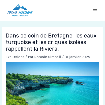
Aller
au
contenu
Dans ce coin de Bretagne, les eaux
turquoise et les criques isolées
rappellent la Riviera.
Excursions
/ Par
Romain Simodil
/
31 janvier 2025