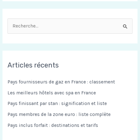
R
e
c
h
Articles récents
e
r
Pays fournisseurs de gaz en France : classement
c
Les meilleurs hôtels avec spa en France
h
Pays finissant par stan : signification et liste
e
Pays membres de la zone euro : liste complète
r
Pays inclus forfait : destinations et tarifs
: