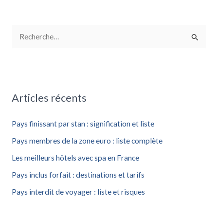
R
e
c
h
Articles récents
e
r
Pays finissant par stan : signification et liste
c
Pays membres de la zone euro : liste complète
h
Les meilleurs hôtels avec spa en France
e
Pays inclus forfait : destinations et tarifs
r
Pays interdit de voyager : liste et risques
: