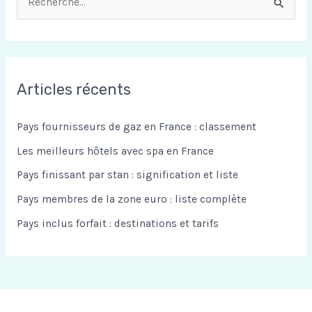
R
e
c
h
Articles récents
e
r
Pays fournisseurs de gaz en France : classement
c
Les meilleurs hôtels avec spa en France
h
Pays finissant par stan : signification et liste
e
Pays membres de la zone euro : liste complète
r
Pays inclus forfait : destinations et tarifs
: