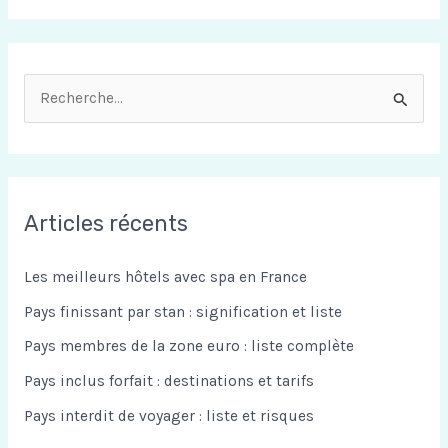
R
e
c
h
Articles récents
e
r
Les meilleurs hôtels avec spa en France
c
Pays finissant par stan : signification et liste
h
Pays membres de la zone euro : liste complète
e
Pays inclus forfait : destinations et tarifs
r
Pays interdit de voyager : liste et risques
: