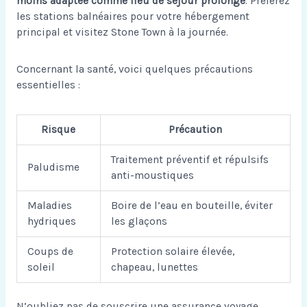
moins adaptée comme lieu de séjour prolongé
. Préférez
les stations balnéaires pour votre hébergement
principal et visitez Stone Town à la journée.
Concernant la santé, voici quelques précautions
essentielles :
Risque
Précaution
Traitement préventif et répulsifs
Paludisme
anti-moustiques
Maladies
Boire de l’eau en bouteille, éviter
hydriques
les glaçons
Coups de
Protection solaire élevée,
soleil
chapeau, lunettes
N’oubliez pas de souscrire une assurance voyage