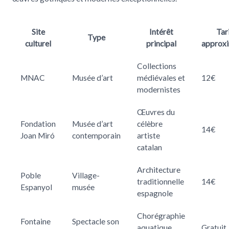
Site
Intérêt
Tar
Type
culturel
principal
approxi
Collections
MNAC
Musée d’art
médiévales et
12€
modernistes
Œuvres du
Fondation
Musée d’art
célèbre
14€
Joan Miró
contemporain
artiste
catalan
Architecture
Poble
Village-
traditionnelle
14€
Espanyol
musée
espagnole
Chorégraphie
Fontaine
Spectacle son
aquatique
Gratuit