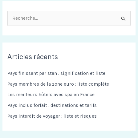
R
e
c
h
Articles récents
e
r
Pays finissant par stan : signification et liste
c
Pays membres de la zone euro : liste complète
h
Les meilleurs hôtels avec spa en France
e
Pays inclus forfait : destinations et tarifs
r
Pays interdit de voyager : liste et risques
: