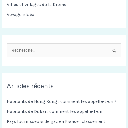
Villes et villages de la Drôme
Voyage global
R
e
c
h
Articles récents
e
r
Habitants de Hong Kong : comment les appelle-t-on ?
c
Habitants de Dubaï : comment les appelle-t-on
h
Pays fournisseurs de gaz en France : classement
e