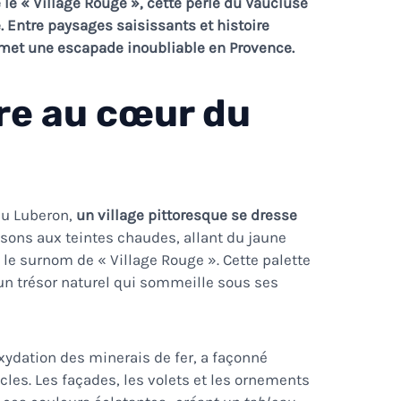
e « Village Rouge », cette perle du Vaucluse
. Entre paysages saisissants et histoire
met une escapade inoubliable en Provence.
re au cœur du
du Luberon,
un village pittoresque se dresse
isons aux teintes chaudes, allant du jaune
u le surnom de « Village Rouge ». Cette palette
’un trésor naturel qui sommeille sous ses
oxydation des minerais de fer, a façonné
ècles. Les façades, les volets et les ornements