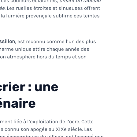
 ces couleurs éclatantes,
créant un tableau
née
. Les ruelles étroites et sinueuses offrent
 la lumière provençale sublime ces teintes
ssillon
, est reconnu comme l’un des
plus
charme unique attire chaque année des
r son atmosphère hors du temps et son
rier : une
énaire
ent liée à l’exploitation de l’ocre. Cette
é, a connu son apogée au XIXe siècle. Les
ons économiques du village, ont façonné non