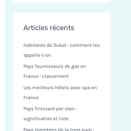
c
h
e
Articles récents
r
Habitants de Dubaï : comment les
c
appelle-t-on
h
Pays fournisseurs de gaz en
e
France : classement
r
Les meilleurs hôtels avec spa en
:
France
Pays finissant par stan :
signification et liste
Pays membres de la zone euro :