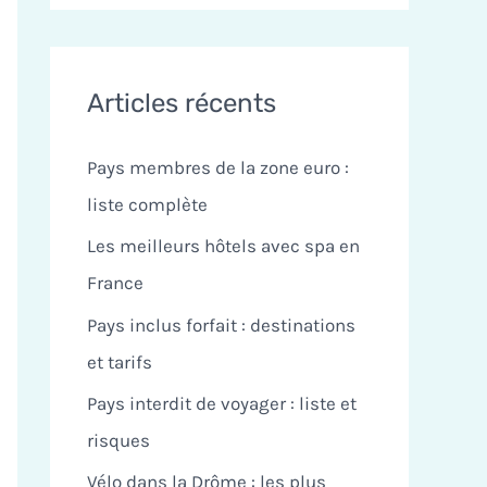
c
h
e
Articles récents
r
Pays membres de la zone euro :
c
liste complète
h
Les meilleurs hôtels avec spa en
e
France
r
Pays inclus forfait : destinations
:
et tarifs
Pays interdit de voyager : liste et
risques
Vélo dans la Drôme : les plus