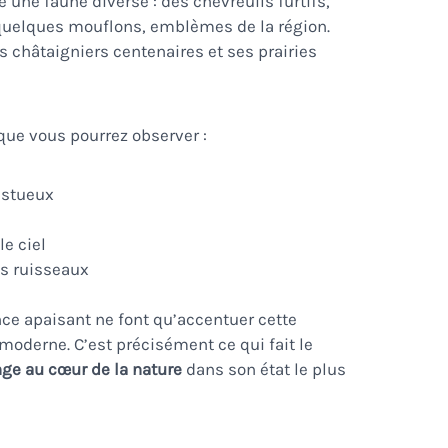
é une faune diverse : des chevreuils furtifs,
quelques mouflons, emblèmes de la région.
es châtaigniers centenaires et ses prairies
 que vous pourrez observer :
estueux
le ciel
es ruisseaux
nce apaisant ne font qu’accentuer cette
oderne. C’est précisément ce qui fait le
nge au cœur de la nature
dans son état le plus