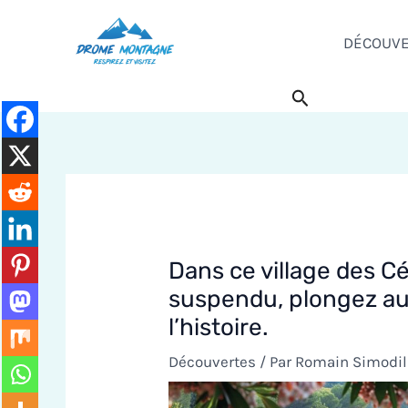
Aller
au
DÉCOUV
contenu
Rechercher
Dans ce village des C
suspendu, plongez au 
l’histoire.
Découvertes
/ Par
Romain Simodi