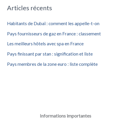
Articles récents
e
r
Habitants de Dubaï : comment les appelle-t-on
c
Pays fournisseurs de gaz en France : classement
h
Les meilleurs hôtels avec spa en France
e
Pays finissant par stan : signification et liste
r
Pays membres de la zone euro : liste complète
:
Informations importantes