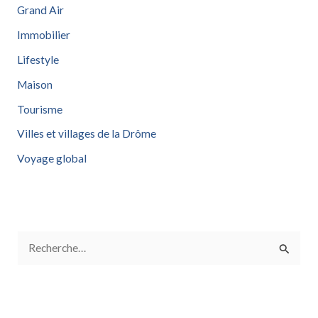
Grand Air
Immobilier
Lifestyle
Maison
Tourisme
Villes et villages de la Drôme
Voyage global
R
e
c
h