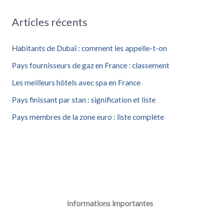
h
Articles récents
e
r
Habitants de Dubaï : comment les appelle-t-on
c
Pays fournisseurs de gaz en France : classement
h
Les meilleurs hôtels avec spa en France
e
Pays finissant par stan : signification et liste
r
Pays membres de la zone euro : liste complète
:
Informations importantes