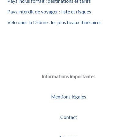
Pays inclus forfait : destinations et tarifs
e
Pays interdit de voyager : liste et risques
r
Vélo dans la Drôme : les plus beaux itinéraires
:
Informations importantes
Mentions légales
Contact