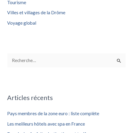
Tourisme
Villes et villages de la Drôme
Voyage global
R
e
c
h
Articles récents
e
r
Pays membres de la zone euro : liste complète
c
Les meilleurs hôtels avec spa en France
h