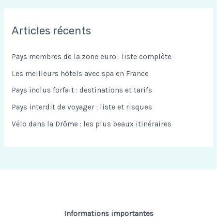
c
h
Articles récents
e
r
Pays membres de la zone euro : liste complète
c
Les meilleurs hôtels avec spa en France
h
Pays inclus forfait : destinations et tarifs
e
Pays interdit de voyager : liste et risques
r
Vélo dans la Drôme : les plus beaux itinéraires
:
Informations importantes