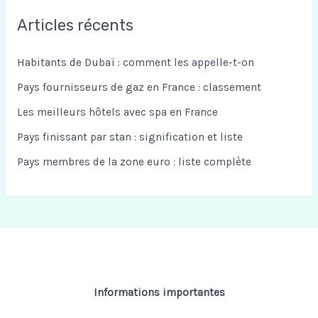
h
Articles récents
e
r
Habitants de Dubaï : comment les appelle-t-on
c
Pays fournisseurs de gaz en France : classement
h
Les meilleurs hôtels avec spa en France
e
Pays finissant par stan : signification et liste
r
Pays membres de la zone euro : liste complète
:
Informations importantes