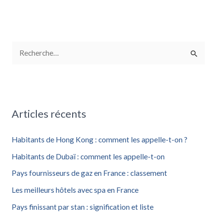
R
e
c
h
Articles récents
e
r
Habitants de Hong Kong : comment les appelle-t-on ?
c
Habitants de Dubaï : comment les appelle-t-on
h
Pays fournisseurs de gaz en France : classement
e
Les meilleurs hôtels avec spa en France
r
Pays finissant par stan : signification et liste