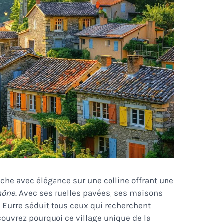
niche avec élégance sur une colline offrant une
hône
. Avec ses ruelles pavées, ses maisons
, Eurre séduit tous ceux qui recherchent
Découvrez pourquoi ce village unique de la