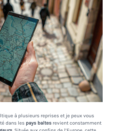
Baltique à plusieurs reprises et je peux vous
rité dans les
pays baltes
revient constamment
geurs
. Située aux confins de l’Europe, cette