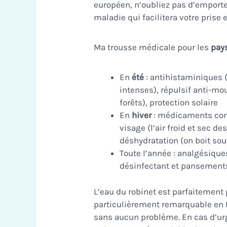
européen, n’oubliez pas d’emport
maladie qui facilitera votre prise
Ma trousse médicale pour les
pay
En
été
: antihistaminiques (
intenses), répulsif anti-mo
forêts), protection solaire
En
hiver
: médicaments cont
visage (l’air froid et sec de
déshydratation (on boit sou
Toute l’année : analgésique
désinfectant et pansement
L’eau du robinet est parfaitement p
particulièrement remarquable en Es
sans aucun problème. En cas d’ur