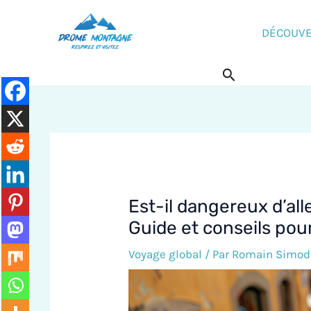
Aller
au
DÉCOUV
contenu
Rechercher
Est-il dangereux d’all
Guide et conseils pou
Voyage global
/ Par
Romain Simod