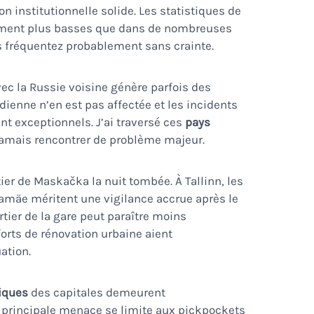
n institutionnelle solide. Les statistiques de
ivement plus basses que dans de nombreuses
 fréquentez probablement sans crainte.
vec la Russie voisine génère parfois des
idienne n’en est pas affectée et les incidents
t exceptionnels. J’ai traversé ces
pays
jamais rencontrer de problème majeur.
ier de Maskačka la nuit tombée. À Tallinn, les
mäe méritent une vigilance accrue après le
artier de la gare peut paraître moins
fforts de rénovation urbaine aient
ation.
riques
des capitales demeurent
a principale menace se limite aux pickpockets