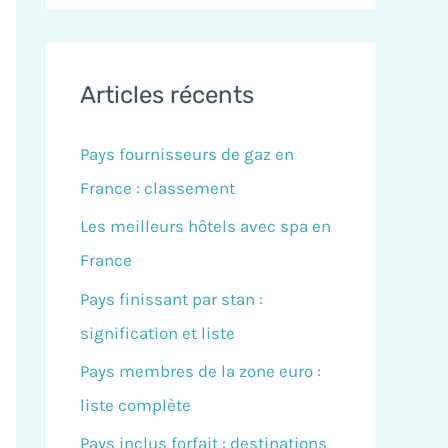
c
h
e
Articles récents
r
Pays fournisseurs de gaz en
c
France : classement
h
Les meilleurs hôtels avec spa en
e
France
r
Pays finissant par stan :
:
signification et liste
Pays membres de la zone euro :
liste complète
Pays inclus forfait : destinations