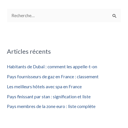
R
e
c
h
Articles récents
e
r
Habitants de Dubaï : comment les appelle-t-on
c
Pays fournisseurs de gaz en France : classement
h
Les meilleurs hôtels avec spa en France
e
Pays finissant par stan : signification et liste
r
Pays membres de la zone euro : liste complète
: