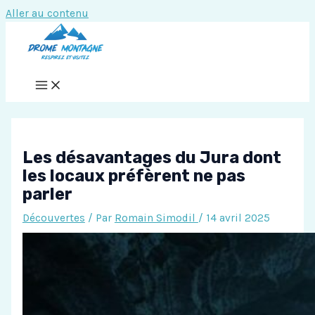
Aller au contenu
Les désavantages du Jura dont
les locaux préfèrent ne pas
parler
Découvertes
/ Par
Romain Simodil
/
14 avril 2025