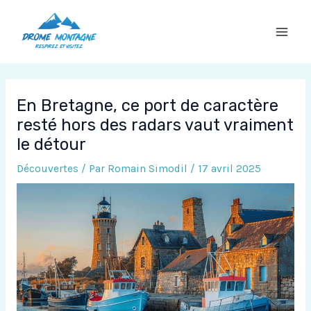
Aller
au
contenu
En Bretagne, ce port de caractère
resté hors des radars vaut vraiment
le détour
Découvertes
/ Par
Romain Simodil
/
17 avril 2025