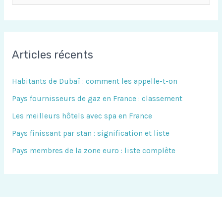
e
c
h
Articles récents
e
r
Habitants de Dubaï : comment les appelle-t-on
c
Pays fournisseurs de gaz en France : classement
h
Les meilleurs hôtels avec spa en France
e
Pays finissant par stan : signification et liste
r
Pays membres de la zone euro : liste complète
: