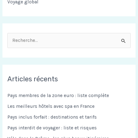
Voyage global
R
e
c
h
Articles récents
e
r
Pays membres de la zone euro : liste complète
c
Les meilleurs hôtels avec spa en France
h
Pays inclus forfait : destinations et tarifs
e
Pays interdit de voyager : liste et risques
r